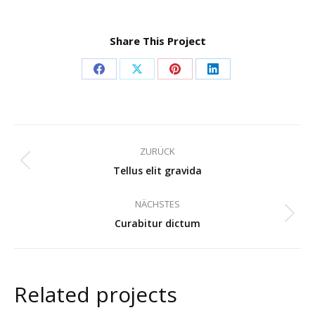
Share This Project
Share
Share
Share
Share
on
on
on
on
Facebook
X
Pinterest
LinkedIn
Project
ZURÜCK
navigation
Previous
Tellus elit gravida
project:
NÄCHSTES
Next
Curabitur dictum
project:
Related projects