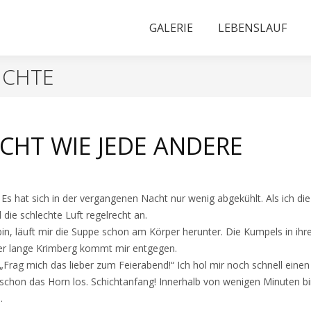
GALERIE
LEBENSLAUF
ICHTE
ICHT WIE JEDE ANDERE
Es hat sich in der vergangenen Nacht nur wenig abgekühlt. Als ich die 
 die schlechte Luft regelrecht an.
bin, läuft mir die Suppe schon am Körper herunter. Die Kumpels in i
er lange Krimberg kommt mir entgegen.
 „Frag mich das lieber zum Feierabend!“ Ich hol mir noch schnell eine
schon das Horn los. Schichtanfang! Innerhalb von wenigen Minuten b
.