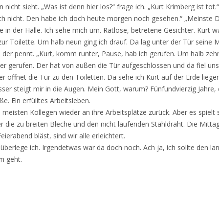
nicht sieht. „Was ist denn hier los?“ frage ich. „Kurt Krimberg ist tot.“
 doch nicht. Den habe ich doch heute morgen noch gesehen.“ „Meinste 
tze in der Halle. Ich sehe mich um. Ratlose, betretene Gesichter. Kurt 
 zur Toilette. Um halb neun ging ich drauf. Da lag unter der Tür seine
, der pennt. „Kurt, komm runter, Pause, hab ich gerufen. Um halb ze
er gerufen. Der hat von außen die Tür aufgeschlossen und da fiel un
r öffnet die Tür zu den Toiletten. Da sehe ich Kurt auf der Erde liegen
er steigt mir in die Augen. Mein Gott, warum? Fünfundvierzig Jahre,
iße. Ein erfülltes Arbeitsleben.
 meisten Kollegen wieder an ihre Arbeitsplätze zurück. Aber es spielt s
 die zu breiten Bleche und den nicht laufenden Stahldraht. Die Mitta
ierabend bläst, sind wir alle erleichtert.
berlege ich. Irgendetwas war da doch noch. Ach ja, ich sollte den l
m geht.