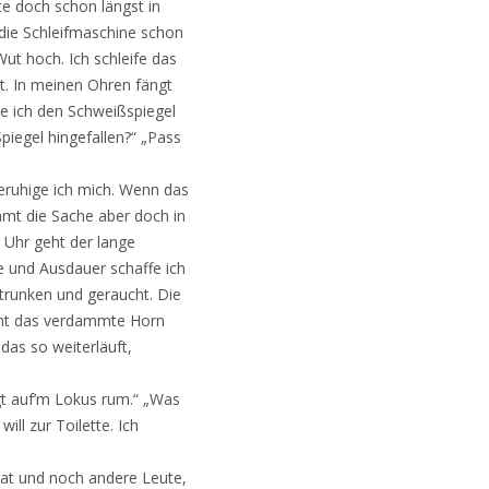
te doch schon längst in
 die Schleifmaschine schon
Wut hoch. Ich schleife das
ht. In meinen Ohren fängt
e ich den Schweißspiegel
Spiegel hingefallen?“ „Pass
beruhige ich mich. Wenn das
mmt die Sache aber doch in
 Uhr geht der lange
ie und Ausdauer schaffe ich
getrunken und geraucht. Die
eht das verdammte Horn
das so weiterläuft,
gt auf’m Lokus rum.“ „Was
ll zur Toilette. Ich
rat und noch andere Leute,