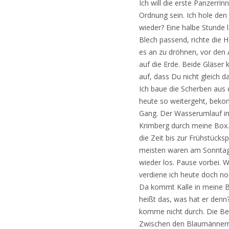
Ich will die erste Panzerr
Ordnung sein. Ich hole den
wieder? Eine halbe Stunde l
Blech passend, richte die 
es an zu dröhnen, vor den 
auf die Erde. Beide Gläser 
auf, dass Du nicht gleich da
Ich baue die Scherben aus 
heute so weitergeht, bekom
Gang. Der Wasserumlauf in 
Krimberg durch meine Box. „
die Zeit bis zur Frühstücks
meisten waren am Sonntag
wieder los. Pause vorbei. W
verdiene ich heute doch no
Da kommt Kalle in meine B
heißt das, was hat er denn?
komme nicht durch. Die Bel
Zwischen den Blaumännern d