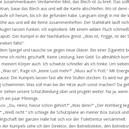
inne zusammenbauen. Verdammter Mist, das Blech ist zu breit. Das soll
 Kran, baue das Blech aus und will die Kante abschleifen. Wo ist denn
aufe ich herum, bis ich die gefunden habe. Langsam steigt in mir die 
Höhe aus und will die Rinne zusammenheften. Der Stahldraht läuft nic
Augen tanzen Funken. Ich explodiere. Mit einem wilden Fluch schmeiß
kaputt. Der Kumpel in der Nachbarbox grinst. „Was ist, Frigge, ist der 
neben fällst“.
dem Spiegel und tausche sie gegen neue Gläser. Bei einer Zigarette 
me ich nichts geschafft. Keine Leistung, kein Geld. So allmählich ko
meinem Körper auch. Ich schwitze schneller als ich trinke. Um sieben
Was ist“, frage ich „keine Lust mehr?“ „Muss auf ’n Pott.“ Mit Energ
pause. Die Kumpels lassen fast alle ihre Stullen stecken. Es wird nur 
 schwimmen. Was soll man bei der Hitze auch sonst machen? Da g
ir ziehen unsere Schutzkleidung über und prügeln weiter. Na ja, wenn 
ch ein paar Pfennige.
ox. „Du, Heinz, hasse schon gehört?“ „Was denn?“ „Der Krimberg lie
“ „Weiß nicht.“ Ich schlage die Schutzplane an meiner Box zurück und wi
egschaft der ganzen Halle hat sich vor der Toilettentür versammelt.
er Kumpels sehe ich den Direktor, den Betriebsleiter, den Betriebs