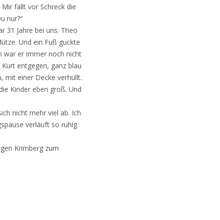
 Mir fällt vor Schreck die
Du nur?“
war 31 Jahre bei uns. Theo
 Mütze. Und ein Fuß guckte
hn war er immer noch nicht
s Kurt entgegen, ganz blau
, mit einer Decke verhüllt.
 die Kinder eben groß. Und
ich nicht mehr viel ab. Ich
gspause verläuft so ruhig
angen Krimberg zum