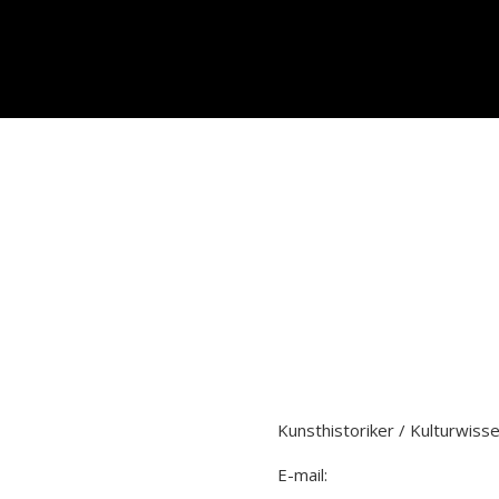
Kontakt: Hartwig Knack
Kunsthistoriker / Kulturwiss
E-mail: